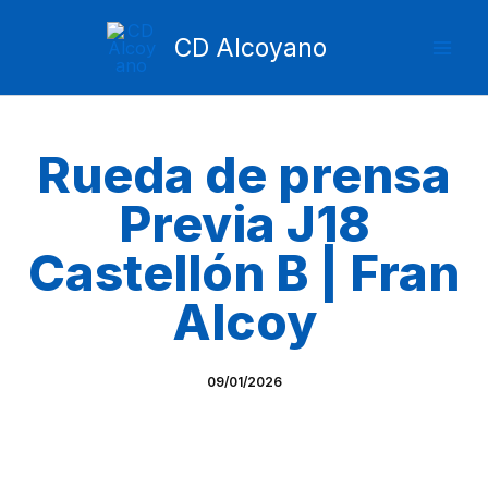
Ir
Mai
al
CD Alcoyano
Men
contenido
Rueda de prensa
Previa J18
Castellón B | Fran
Alcoy
09/01/2026