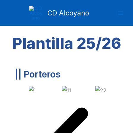
Ir
Mai
al
CD Alcoyano
Men
contenido
Plantilla 25/26
|| Porteros