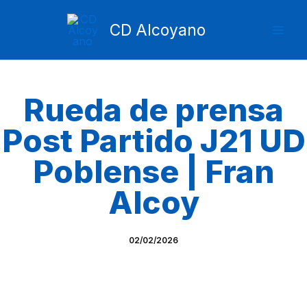
Ir
Mai
al
CD Alcoyano
Men
contenido
Rueda de prensa
Post Partido J21 UD
Poblense | Fran
Alcoy
02/02/2026