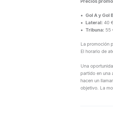
Precios promo
Gol A y Gol B
Lateral:
40 
Tribuna:
55 
La promoción pu
El horario de a
Una oportunida
partido en una 
hacen un llamam
objetivo. La mo