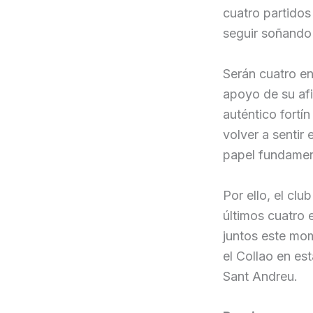
cuatro partidos
seguir soñando 
Serán cuatro en
apoyo de su afi
auténtico fortí
volver a sentir 
papel fundamen
Por ello, el cl
últimos cuatro e
juntos este mom
el Collao en es
Sant Andreu.