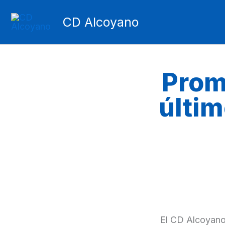
Ir
CD Alcoyano
al
contenido
Prom
últim
El CD Alcoyano 