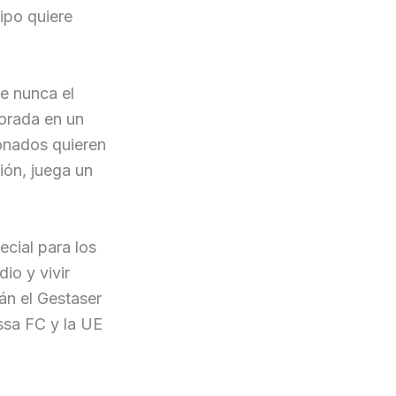
uipo quiere
e nunca el
porada en un
ionados quieren
ción, juega un
ecial para los
io y vivir
án el Gestaser
assa FC y la UE