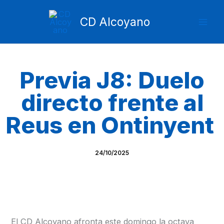
Ir
Mai
al
CD Alcoyano
Men
contenido
Previa J8: Duelo
directo frente al
Reus en Ontinyent
24/10/2025
El CD Alcoyano afronta este domingo la octava