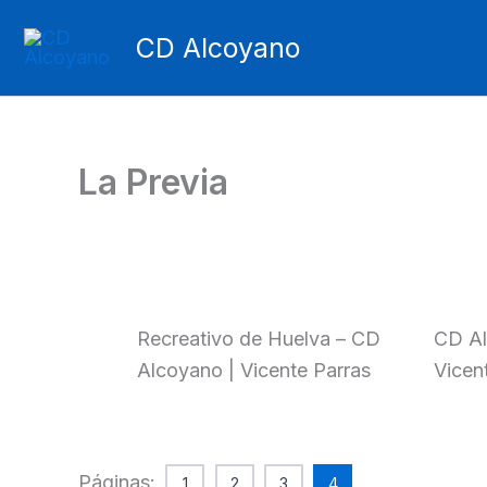
Ir
CD Alcoyano
al
contenido
La Previa
Recreativo de Huelva – CD
CD Al
Alcoyano | Vicente Parras
Vicen
Páginas:
1
2
3
4