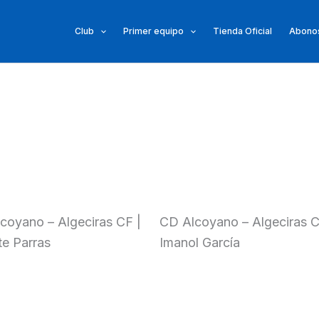
Club
Primer equipo
Tienda Oficial
Abonos
coyano – Algeciras CF |
CD Alcoyano – Algeciras C
te Parras
Imanol García