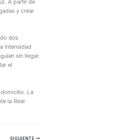
z. A partir de
ugadas y crear
ndo dos
a intensidad
uían sin llegar.
ar el
 domicilio. La
te la Real
SIGUIENTE