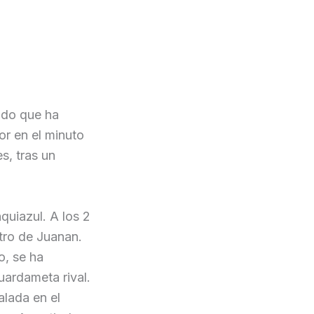
ido que ha
r en el minuto
s, tras un
quiazul. A los 2
tro de Juanan.
o, se ha
uardameta rival.
alada en el