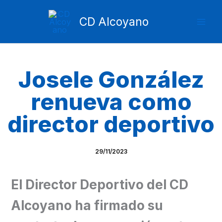
Ir
Mai
al
CD Alcoyano
Men
contenido
Josele González
renueva como
director deportivo
29/11/2023
El Director Deportivo del CD
Alcoyano ha firmado su