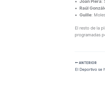
Joan Piera
:
Raúl Gonzál
Guille
: Moles
El resto de la 
programadas po
ANTERIOR