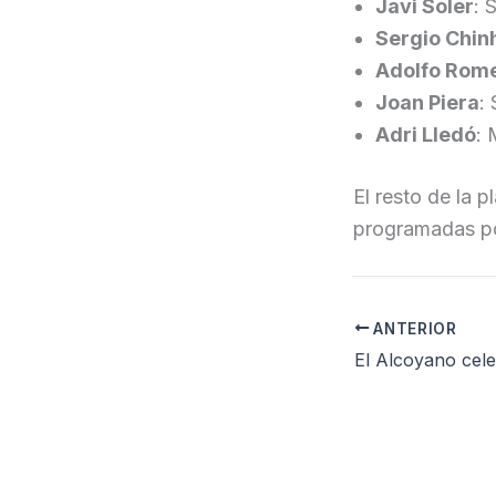
Javi Soler
: 
Sergio Chinh
Adolfo Rom
Joan Piera
:
Adri Lledó
: 
El resto de la 
programadas po
ANTERIOR