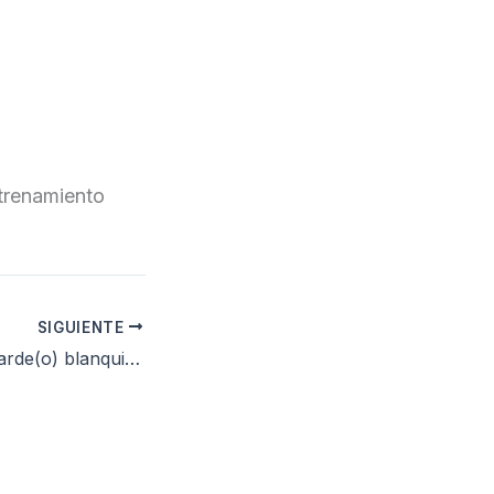
ntrenamiento
SIGUIENTE
Gran éxito en el tarde(o) blanquiazul Saragata