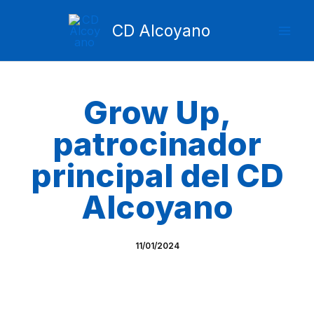
Ir
Mai
al
CD Alcoyano
Men
contenido
Grow Up,
patrocinador
principal del CD
Alcoyano
11/01/2024