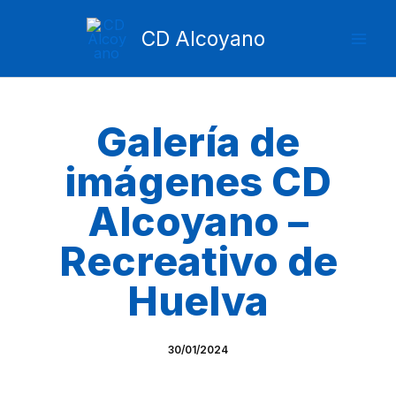
Ir
Mai
al
CD Alcoyano
Men
contenido
Galería de
imágenes CD
Alcoyano –
Recreativo de
Huelva
30/01/2024