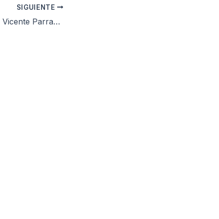
SIGUIENTE
El CD Alcoyano y Vicente Parras separan sus caminos