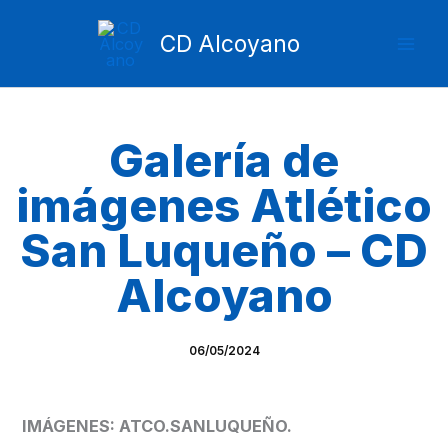
Ir
Mai
al
CD Alcoyano
Men
contenido
Galería de
imágenes Atlético
San Luqueño – CD
Alcoyano
06/05/2024
IMÁGENES: ATCO.SANLUQUEÑO.