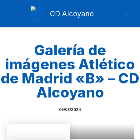
Ir
Mai
al
CD Alcoyano
Men
contenido
Galería de
imágenes Atlético
de Madrid «B» – CD
Alcoyano
05/03/2024
;