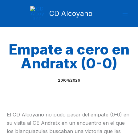
Ir
Mai
al
CD Alcoyano
Men
contenido
Empate a cero en
Andratx (0-0)
20/04/2026
El CD Alcoyano no pudo pasar del empate (0-0) en
su visita al CE Andratx en un encuentro en el que
los blanquiazules buscaban una victoria que les