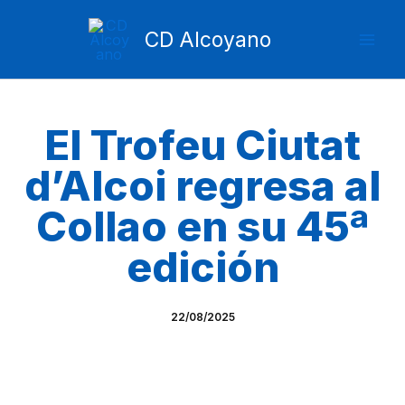
Ir
Mai
al
CD Alcoyano
Men
contenido
El Trofeu Ciutat
d’Alcoi regresa al
Collao en su 45ª
edición
22/08/2025