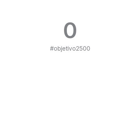
|| Abonados
0
#objetivo2500
|| Próximo partido